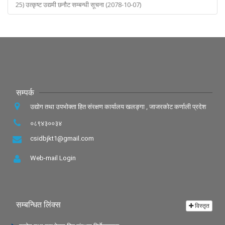
25) उत्कृष्ट उद्यमी छनौट सम्बन्धी सूचना (2078-10-07)
सम्पर्क
उद्योग तथा उपभोक्ता हित संरक्षण कार्यालय खलङ्गा , जाजरकोट कर्णाली प्रदेश
०८९४३००३४
csidbjkt1@gmail.com
Web-mail Login
सम्बन्धित लिंक्स
विस्तृत